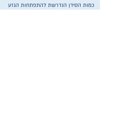
כמות הסידן הנדרשת להתפתחות הגזע
כתלות בהתאמת המזון לכלב. מעבר
לנזקים הישירים של העצמות קיימים גם
נזקים להאכלה בעודפי סידן.
רוצים להאכיל בכל זאת בעצמות? ניתן
לקנות לכלבכם עצמות העשויות מעור
מיובש בחנות החיות או אצל הוטרינר
אשר אינם מסכנות את חייו.
מוצרי חלב
בכלבים וחתולים בחיה הבוגרת קיימת אי
סבילות ללקטוז החלב (בניגוד לחלק
נכבד מאוכלוסיית האדם אשר מסוגלת