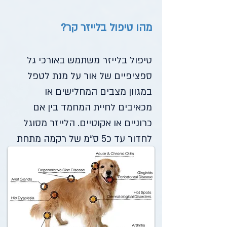
מהו טיפול בלייזר קר?
טיפול בלייזר משתמש באורכי גל
ספציפיים של אור על מנת לטפל
במגוון מצבים המחלישים או
מכאיבים לחיית המחמד בין אם
כרוניים או אקוטיים. הלייזר מסוגל
לחדור עד כ5 ס"מ של רקמה מתחת
לעור. הלייזר גורם להחלמה של
רקמה שנפגעה, מפחית את תגובת
הדלקת והכאב המקומי ומעודד
זרימת דם לאזור המטופל. הטיפול
בלייזר מגביר בצורה דרמטית את