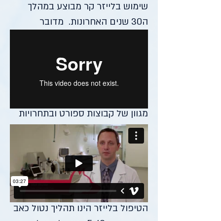
שימוש בלייזר קר מבוצע במהלך
ה30 שנים האחרונות. מדובר
בתהליך לא חודרני, נטול כאב
ואפקטיבי לטיפול במגוון בעיות
רפואיות. התהליך נמצא בשימוש
נרחב ברפואת בני אדם ובעיקר
ברפואת שיקום ופיסיותרפיה, ע"י
מגוון של קבוצות ספורט
​ובתחרויות
אולימפיות.
מה ירגישו הכלב או החתול בזמן
הטיפול?
הטיפול בלייזר הינו תהליך נטול כאב