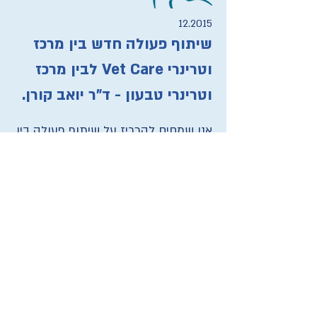
12.2015
שיתוף פעולה חדש בין מרכז
וטרינרי Vet Care לבין מרכז
וטרינרי טבעון - ד"ר יואב קורן.
אנו שמחים להכריז על שיתוף פעולה בין
מרכז וטרינרי טבעון למרפאה שלנו. בעלי
תכנית בריאות זכאים לבדיקה רפואית
ע"י וטרינר ללא תשלום* במרכז הוטרינרי
טבעון. נמצאים בטיול בצפון או סתם
בביקור משפחתי ונדרשים לטיפול?
צרו
עם קשר עם ד"ר יואב לתיאום תור.
*בדיקה רפואית בשעות פעילות
המרפאה, על ביקור בחירום תינתן הנחה