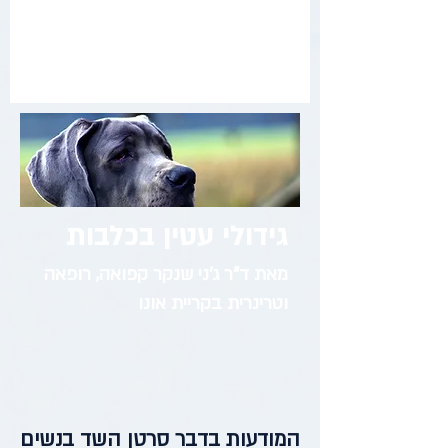
גידולי עטין בכלבות
מאת ד"ר ג'ני שנקר קפואה, רופאה
וטרינרית בקריית אונו
המודעות בדבר סרטן השד בנשים