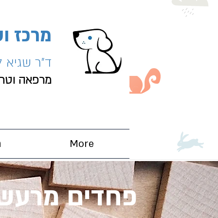
מרכז וט
ד"ר שגיא ל
מרפאה וטרינ
More
ח
פחדים מרעשי