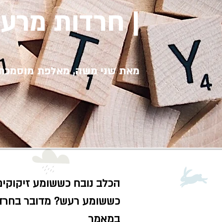
| חרדות מרע
מאת שני משה, מאלפת מוס
מכת 
הכלב נובח כששומע זיקוקים
כששומע רעש? מדובר בחרדה
במאמר