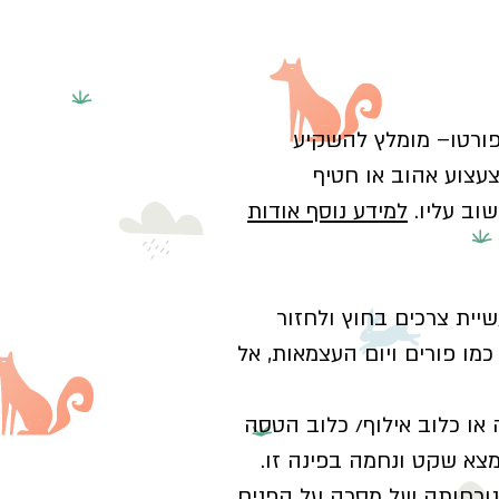
פורטו– מומלץ להשקיע
עצוע אהוב או חטיף
וב עליו.
למידע נוסף אודות
יית צרכים בחוץ ולחזור
מו פורים ויום העצמאות, אל
או כלוב אילוף/ כלוב הטסה
צא שקט ונחמה בפינה זו.
נוכחותה של מסכה על הפנים,