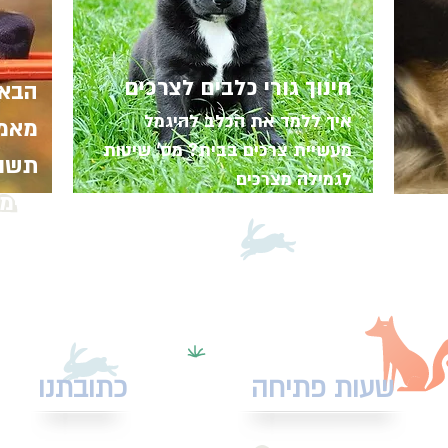
חינוך גורי כלבים לצרכים
הבאת
חיסון משושה בכ
איך ללמד את הכלב להיגמל
מאמר
מאילו מחלות מגן
מעשיית צרכים בבית? מס' שיטות
תשוב
ומדוע חשוב לחס
לגמילה מצרכים
שימו
לשנה?
שעות פתיחה
כתובתנו