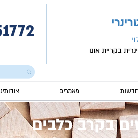
רינרי
51772
וי
רית בקריית אונו
דשות
מאמרים
אודותינו
ם בקרב כלבים