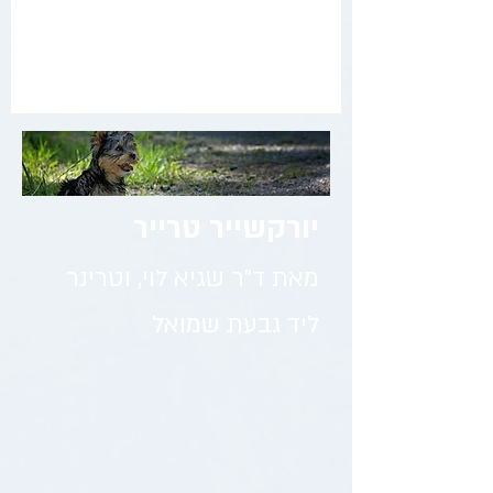
יורקשייר טרייר
מאת ד"ר שגיא לוי, וטרינר
ליד גבעת שמואל