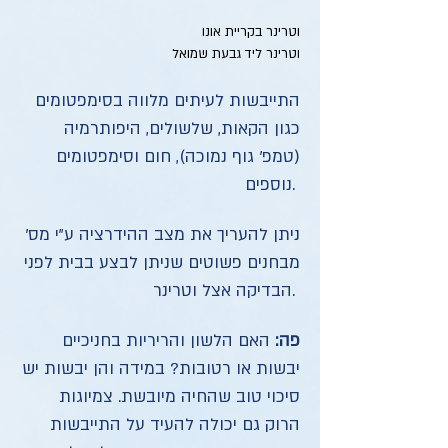
וטרינר בקריית אונו
וטרינר ליד גבעת שמואל
התייבשות לעיתים מלווה בסימפטומים
כגון הקאות, שלשולים, היפותרמיה
(טמפ' גוף נמוכה), חום וסימפטומים
נוספים.
ניתן להעריך את מצב ההידרציה ע"י מס'
מבחנים פשוטים שניתן לבצע בבית לפני
הבדיקה אצל וטרינר.
פה:
האם הלשון והריריות בחניכיים
יבשות או רטובות? במידה והן יבשות יש
סיכוי טוב שהחיה מיובשת. צמיוגות
הרוק גם יכולה להעיד על התייבשות