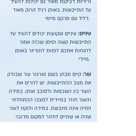
וריריות דביקות מאוד גם יכולות להעיד
על התייבשות. באופן רגיל הרוק מאוד
דליל עם מרקם מיימי.
עיניים:
עיניים שקועות יכולים להעיד על
התייבשות קשה וסימן שכזה אמור
להנחות אתכם לפנות לוטרינר באופן
מיידי.
עור:
קיים מבחן בשם טורגור עור שבודק
את מצב ההתייבשות. יש להרים את
העור בין השכמות ולסובב אותו. במידה
והעור חוזר במיידית למצבו ההתחלתי
החיה אינה מיובשת. במידה ולוקח לעור
שניה או שתיים לחזור למקום מדובר
בהתייבשות בינונית ובמידה והוא לא
חוזר בכלל מדובר בהתייבשות קשה