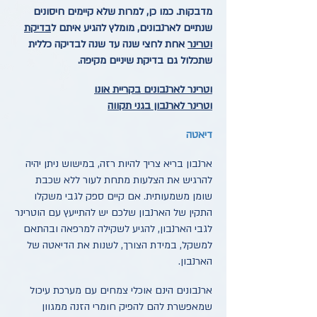
מדבקות. כמו כן, למרות שלא קיימים חיסונים
שנתיים לארנבונים, מומלץ להגיע איתם ל
בדיקת
וטרינר
אחת לחצי שנה עד שנה לבדיקה כללית
שתכלול גם בדיקת שיניים מקיפה.
וטרינר לארנבונים בקריית אונו
וטרינר לארנבון בגני תקווה
דיאטה
ארנבון בריא צריך להיות רזה, במישוש ניתן יהיה
להרגיש את הצלעות מתחת לעור ללא שכבת
שומן משמעותית. אם קיים ספק לגבי משקלו
התקין של הארנבון שלכם יש להתייעץ עם הוטרינר
לגבי הארנבון, להגיע לשקילה למרפאה ובהתאם
למשקל, במידת הצורך, לשנות את הדיאטה של
הארנבון.
ארנבונים הינם אוכלי צמחים עם מערכת עיכול
שמאפשרת להם להפיק חומרי הזנה ממגוון