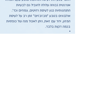
אנרגטית גבוהה עלולה להוביל גם לבעיות
התנהגותיות כגון לעיסת רהיטים, צמחים וכד'.
ארנבונים בטבע "מבזבזים" זמן רב על לעיסת
המזון, יחד עם זאת, ניתן לאכול מנה של כופתיות
בכמה דקות בלבד.
מזון מרוכז מכיל תכולה נמוכה מאוד של נוזלים
ועלול לא לעודד שתיה בכמות מספקת. מה שעלול
להוביל למחלות של דרכי השתן.
מתי כן ניתן להאכיל בכמות משמעותית של מזון
מרוכז? כאשר קיימת החלמה ממחלה ויש לבצע
עליה במשקל בארנבון, כמובן בהמלצת הוטרינר
המטפל של הארנבון. ניתן לשלב כופתיות בהזנה
(אך כאמור לא יותר מרבע כוס ליום לארנבון של 2
קילו כפי שצוין) כדי לספק נוטריאנטים חסרים
כאשר אין גישה למזונות ירוקים מלבד אספסת
ירוקה. חשוב להעשיר מזון של אנבונית במהלך
הריון והנקה עקב דרישה אנרגטית גבוהה.