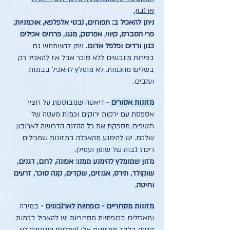
ארנבון.
ניתן להאכיל ב: תפוחים, נבטי אלפלפא, אוכמניות,
פרי הסברס, קיווי, אפרסק, מנגו, פרחים אכילים
כגון ורדים ופלפל אדום.
ניתן להשתמש גם
בפירות מיובשים ללא סוכר אבל אז להאכיל רק
בשליש מהכמות. לא מומלץ להאכיל בבננות
וענבים.
מזונות אסורים
- דיאטה שמבוססת על חציר
אספסת עם ירקות ירוקים וכמות מעטה של
חטיפים מספקת את כל ההזנה הדרושה לארנבון
שלכם. יש להימנע מהאכלה במזונות שמכילים
ריכוז גבוה של שומן ועמילן.
מזון שמומלץ להימנע ממנו: אפונה, לחם, דגנים,
שוקולד, תירס, אגוזים, שקדים, קנה סוכר, זרעים
וחיטה.
מזונות מסחריים - כופתיות לארנבונים
-
במידה
ומאכילים בכופתיות מסחריות יש להאכיל בכמות
קטנה בלבד ממזונות אלו (המלצת הוטרינר: לא