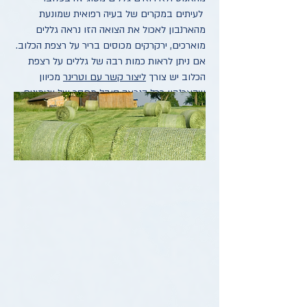
לעיתים במקרים של בעיה רפואית שמונעת
מהארנבון לאכול את הצואה הזו נראה גללים
מוארכים, ירקרקים מכוסים בריר על רצפת הכלוב.
אם ניתן לראות כמות רבה של גללים על רצפת
הכלוב יש צורך
ל
יצור קשר עם וטרינר
מכיוון
שהארנבון ככל הנראה סובל מחסר של ויטמינים
חיוניים. אם הארנבון יאכל דיאטה שעשירה יותר
מדי בנוטריאנטים, כמו רוב המזונות המסחריים
בכופתיות, לרוב תהיה גם כמות נמוכה יותר של
צואת לילה בכלוב.