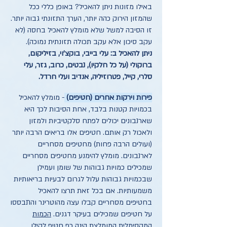
באילו מזונות ניתן להאכיל? באופן כללי ככל
שהמזון הירוק כהה יותר, הערך התזונתי גבוה יותר.
זו הסיבה למשל שלא מומלץ להאכיל בחסה (לא
עקב סיכון אלא עקב תכולה תזונתית נמוכה).
ניתן להאכיל ב: עלי בייבי, בוקצ'וי, בזיליקום,
ברוקולי (על כל חלקיו), נבטים, כרוב, גזר, עלי
סלרי, קייל, פטרוזיליה, אנדיב ועלי חרדל.
פירות וירקות אחרים (חטיפים)
- מומלץ להאכיל
בכמויות קטנות בלבד, אחת הסיבות לכך היא
שארנבונים יכולים לפתח סלקטיביות ולמזון
ולאכול רק אותם. חטיפים אלו בריאים הרבה יותר
(ועולים הרבה פחות) מחטיפים מסחריים
לארנבונים. מומלץ להימנע מחטיפים מסחריים
שמכילים כמויות גבוהות של שומן ועמילן
שבכמויות גבוהות עלול לגרום לבעיות בריאותיות
משמעותיות. אם בכל זאת תרצו להאכיל
בחטיפים מסחריים קבלו עצה מהוטרינר והתבססו
על חטיפים שמכילים בעיקר דגנים.
הכמות
המקסימלית המומלצת הינה כף חטיף לקילו