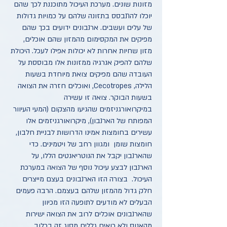
מזונות שונים. מערכת העיכול מתוכננת לכך שהם
יוכלו להתבסס בתזונה שלהם על כמויות גדולות
של עלים ועשבים. ארנבונים ידועים בכך שהם
מפיקים את המקסימום מהמזון שהם אוכלים,
מזון שחיות אחרות לא יכולות אפילו לעכל. היכולת
שלהם להפיק אנרגיה ממזונות אלו מבוססת על
העובדה שהם מפיקים צואת מיוחדת בשעות
הלילה, Cecotropes, ואוכלים חזרה את הצואה
בשעות הבוקר. צואה זו עשירה
במיקרואורגניזמים שהגיעו מהצקום (המעי העיוור
המפותח של הארנבון), מיקרואורגניזמים אלו
עשירים בחומצות אמינו הדרושות לבניית חלבון,
חומצות שומן ומגוון רחב של ויטמינים. כדי
שהארנבון יקבל את הנוטריאנטים הללו, על
הארנבון לבצע עיכול נוסף של הצואה במערכת
העיכול. בצורה הזו הארנבונים בעצם מייצרים
חלק גדול מהמזון שלהם בעצמם. הרבה פעמים
הבעלים לא מודעים לתופעה הזו מכיוון
שהארנבונים אוכלים לרוב את הצואה ישירות
מהאנוס ולא רואים גללים מסוג זה בכלוב.