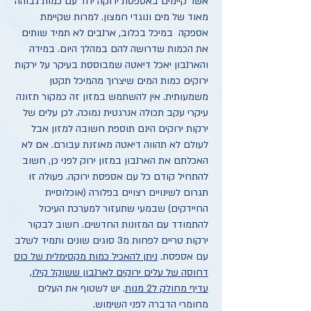
אשר קיימים באספסת ירוקה יחד עם כמות גבוהה
מאוד של מים ונוגדי חמצון. למרות שקיימת
אספקה במיכל בכלוב, ארנבים לא תמיד שותים
את הכמות שדרושה להם במהלך היום. במידה
והארנבון יאכל דיאטה שמבוססת בעיקר על ירקות
ירוקים כמות המים שיצרוך מהמיכל תקטן
משמעותית. אין להשתמש במזון זה כמקור תזונה
עיקרי עקב תכולה אנרגטית נמוכה. לכן עלים של
ירקות ירוקים הינם תוספת חשובה למזון אבל
לעולם לא תהווה דיאטה מאוזנת עבורם. אם לא
האכלתם את הארנבון במזון ירוק לפני כן, חשוב
להתחיל קודם כל עם אספסת ירוקה. פעולה זו
תגרום לשינויים רצויים בפלורה (אוכלוסיית
החיידקים) שבמעי שתעזור למערכת העיכול
להתמודד עם המזונות החדשים. חשוב לבקור
ירקות טריים לפחות מ3 סוגים שונים ותמיד לשלב
עם אספסת.
ניתן להאכיל כמות מקסימלית של כוס
דחוסה של עלים ירוקים לארנבון ששוקל קילו,
עדיף מחולק ל2 מנות
. יש לשטוף את העלים
מחומרי הדברה לפני השימוש.